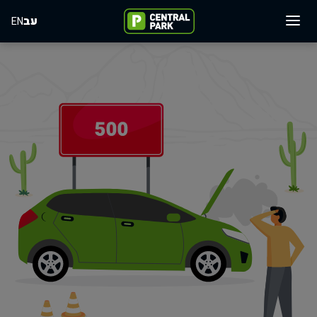
עב
EN