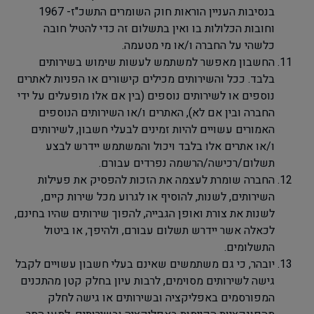
בנסיבות העניין הוראות חוק השומרים התשכ"ז- 1967
וחובות הכלולות בו ואין בתשלום זה כדי להטיל חובה
כלשהי על החברה ו/או מי מטעמה.
החשבון מאפשר למשתמש לעשות שימוש בשירותים
בלבד. ככל והשירותים מכילים קישורים או הפניות לאתרים
נוספים או לשירותים נוספים (בין אם אלו מופעלים על ידי
החברה ובין אם לא), האתרים ו/או השירותים הנוספים
האמורים עשויים להיות זמינים לבעלי חשבון, לשירותים
ו/או אתרים אלו בלבד ויכול והמשתמש יידרש לבצע
תשלום/רכישה/הרשמה נפרדים עבורם.
החברה שומרת לעצמה את הזכות להפסיק את פעילות
השירותים, לשנות, להוסיף או לגרוע מכל שירות קיים,
לשנות את צורת ואופן הגבייה, להפוך שירותים שהיו בחינם,
לכאלה אשר יידרש תשלום עבורם, ולהיפך, או ביטול
התשלומים.
יובהר, כי גם משתמשים שאינם בעלי חשבון עשויים לקבל
גישה לשירותים מסוימים, לרבות עיון בחלק קטן מהתכנים
המפורסמים באפליקציה ובשירותים או גישה לחלק