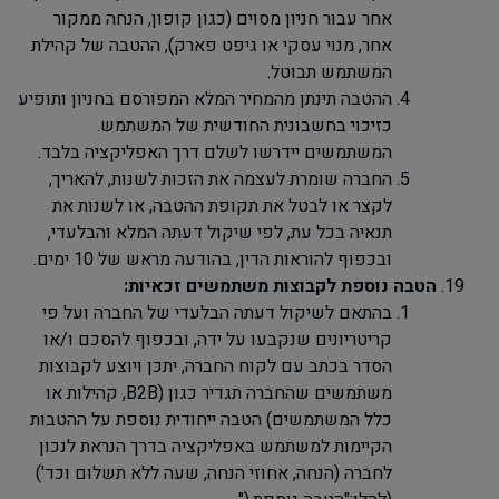
אחר עבור חניון מסוים (כגון קופון, הנחה ממקור
אחר, מנוי עסקי או גיפט פארק), ההטבה של קהילת
המשתמש תבוטל.
ההטבה תינתן מהמחיר המלא המפורסם בחניון ותופיע
כזיכוי בחשבונית החודשית של המשתמש.
המשתמשים יידרשו לשלם דרך האפליקציה בלבד.
החברה שומרת לעצמה את הזכות לשנות, להאריך,
לקצר או לבטל את תקופת ההטבה, או לשנות את
תנאיה בכל עת, לפי שיקול דעתה המלא והבלעדי,
ובכפוף להוראות הדין, בהודעה מראש של 10 ימים.
הטבה
נוספת
לקבוצות
משתמשים
זכאיות
:
בהתאם לשיקול דעתה הבלעדי של החברה ועל פי
קריטריונים שנקבעו על ידה, ובכפוף להסכם ו/או
הסדר בכתב עם לקוח החברה, יתכן ויוצע לקבוצות
משתמשים שהחברה תגדיר כגון (
B2B
, קהילות או
כלל המשתמשים) הטבה ייחודית נוספת על ההטבות
הקיימות למשתמש באפליקציה בדרך הנראת לנכון
לחברה (הנחה, אחוזי הנחה, שעה ללא תשלום וכד')