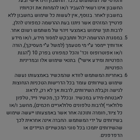
והפרטי של המשתמש בלבד. החשבון הינו אישי ובעל
החשבון אינו רשאי להעביר ו/או להמחות את זכויותיו
בחשבון לאחר. בנוסף, אין לעשות כל שימוש בחשבון ללא
פרטייך המזהים אשר ניתנו בעת ההרשמה כמפורט להלן,
לרבות תוך שימוש באמצעי זיהוי של משתמש רשום אחר.
במסגרת ההרשמה יכול ותתבקש למסור מידע, ו/או מידע
אודותיך יימסר ע"י מי מטעמך (למשל ע"י מעסיקך), הורה
ו/או אפוטרופוס וכד' והכל כמפורט בפרק 10 ("הגנת
הפרטיות ומידע אישי") בתנאי שימוש אלו ובמדיניות
הפרטיות.
באחריות המשתמש לוודא שהמכשיר באמצעותו נעשה
שימוש בשירותים עומד בכל הדרישות הטכניות הנחוצות
לגישה וקבלת השירותים, לרבות אך לא רק, לדאוג
לאבטחת-מידע במכשיר. ובכלל כך, מכשיר נייד, טלפון
סלולארי
(
לרבות טלפונים סלולאריים חכמים), מחשב ו/או
כל ציוד, חומרה ותוכנה אחר אשר באמצעותו ייעשה שימוש
בשירותים על ידי המשתמש. החברה אינה אחראית לכך
שהשירותים יתמכו בכל סוגי המכשירים הניידים או
הדפדפנים.