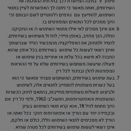
סימון "
V
" בתיבה המיועדת לכך בחלונית ההסכמה של
השירותים, ואתה מאשר כי ניתנה לך האפשרות לעיין בתנאי
השימוש, להתייעץ עם גורמים רלוונטיים לשם הבנתם וכי
הינך מסכים לכל התנאים המפורטים בו.
אם אינך מסכים לאי אילו מתנאי השימוש ו/ או החקיקה
החלה, הנך מחויב, באופן מיידי, לחדול משימוש בשירותים,
להסיר ולמחוק את האפליקציה מהמכשיר הנייד שברשותך
ואינך רשאי לעשות כל שימוש בשירותים בכל אופן שהוא.
החברה לא תישא בכל עלות או אחריות בגין שימוש או
פעולה שיעשה משתמש בשירותים שלא על פי ההוראות
המפורטות להלן ובניגוד לכל דין.
בעת שימוש בשירותים, המשתמש מצהיר ומאשר כי הוא
בעל כשרות משפטית להתחייב לתנאים אלה, לשימוש
ולביצוע פעולות משפטיות מחייבות, בהתאם לחוק הכשרות
המשפטית והאפוטרופסות, התשכ"ב-1962, ולפי כל דין. אם
הינך מתחת לגיל 18, אנא קרא תנאי השימוש בעיון
ובקפידה יחד עם הוריך או אפוטרופוס חוקי. ככל ואתה או
הוריך לא מסכימים לתנאי השימוש הללו, כולם או חלקם,
אינך רשאי לעשות שימוש בשירותים לכל מטרה שהיא.