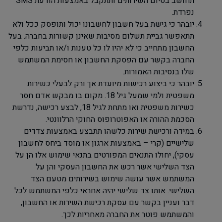
תחושב בסיום השירותים ותתקבל באמצעות הודעת
SMS
נפרדת.
יובהר כי גישת בעל חשבון לחשבונו יכול ותופסק ככל ולא
תתאפשר גביית תשלום מסיבות שאינן קשורות בחברה. בעל
החשבון מתחייב כי לא יהיו לו כל טענות ו/או תביעות כלפי
החברה בקשר עם הפסקת החשבון או חסימת המשתמש
שלו בנסיבות האמורות.
יובהר כי ביצוע רכישות מיועדת אך ורק לבעלי כשירות
משפטית ולמי שמעל גיל 18. מקום בו מבקש אדם חסר
כשירות משפטית ואו מתחת לגיל 18, לבצע רכישה, נדרשת
הסכמת ההורה או האפוטרופוס החוקי הרלוונטי.
במידה ורכישת שירות כלשהו תתבצע באמצעות צדדים
שלישיים (קרי – באמצעות ארגון או מוסד ביחס לחשבון
עסקי), יחולו התנאים המפורטים בתנאי שימוש אלו הן על
הצד השלישי אשר רכש את החשבון העסקי והן על
המשתמש אשר עושה שימוש בשירותים מטעם הצד
השלישי. אותו צד שלישי יהיה אחראי כלפי המשתמש לכל
דבר ועניין בקשר עם עסקת רכישת השירות או החשבון,
והמשתמש פוטר את החברה מאחריות לכך.