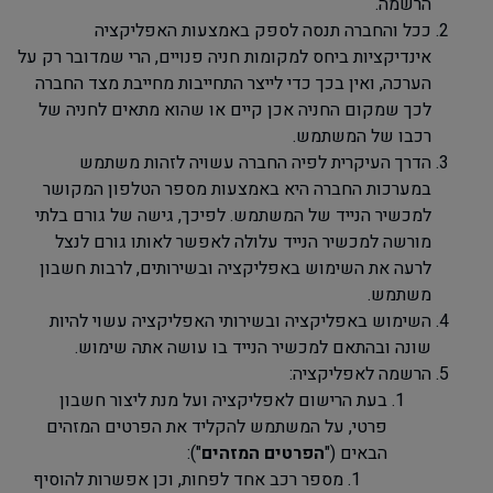
הרשמה.
ככל והחברה תנסה לספק באמצעות האפליקציה
אינדיקציות ביחס למקומות חניה פנויים, הרי שמדובר רק על
הערכה, ואין בכך כדי לייצר התחייבות מחייבת מצד החברה
לכך שמקום החניה אכן קיים או שהוא מתאים לחניה של
רכבו של המשתמש.
הדרך העיקרית לפיה החברה עשויה לזהות משתמש
במערכות החברה היא באמצעות מספר הטלפון המקושר
למכשיר הנייד של המשתמש. לפיכך, גישה של גורם בלתי
מורשה למכשיר הנייד עלולה לאפשר לאותו גורם לנצל
לרעה את השימוש באפליקציה ובשירותים, לרבות חשבון
משתמש.
השימוש באפליקציה ובשירותי האפליקציה עשוי להיות
שונה ובהתאם למכשיר הנייד בו עושה אתה שימוש.
הרשמה לאפליקציה:
בעת הרישום לאפליקציה ועל מנת ליצור חשבון
פרטי, על המשתמש להקליד את הפרטים המזהים
הבאים ("
הפרטים
המזהים
"):
מספר רכב אחד לפחות, וכן אפשרות להוסיף