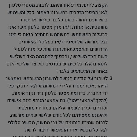
הקצה, להזנת מידע אודותיהם, לרבות, מספרי טלפון
ו/או מספרי הרכבים בחשבונו כאמור. ככל והשימוש
בשירותים נעשה בשם כל צד שלישי או ישות
משפטית או אחרת ו/או מוזן מספר טלפון אשר אינו
בבעלות המשתמש, המשתמש מתחייב בזאת כי הינו
נציג מורשה של תאגיד ו/או בעל כל האישורים
הדרושים והאסמכתאות הנדרשות על מנת לפעול
בשם הצד השלישי, ובכפוף להסכמה הצד השלישי
לתנאים אלו. כל שימוש בפרטים של צד שלישי הינם
באחריות המשתמש בלבד;
לשמור על סודיות הגישה לחשבון המשתמש ואמצעי
הזיהוי, אשר ימסרו על ידי המשתמש ו/או יונפקו על
ידי החברה, כדוגמת מספר טלפון נייד וקוד אימות,
(להלן: "אמצעי זיהוי"). גם אמצעי הזיהוי הינם אישיים
וסודיים ועליך לשמור עליהם בסודיות מוחלטת
ולהימנע ממסירתם לכל גורם שלישי שאינו מורשה,
לרבות שמירת הנתונים על גבי מחשב, מכשיר סלולרי
ו/או כל מכשיר אחר המאפשר חיבור לרשת