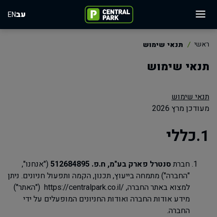
עב
EN
ראשי
תנאי שימוש
תנאי שימוש
תנאי שימוש
מעודכן מרץ 2026
1.כללי
חברת
סנטרל
פארק
בע
"
מ
,
ח
.
פ
. 512684895
("אנחנו"
,
"החברה") מתמחה בייעוץ, תכנון, הקמה ותפעול חניונים. ניתן
למצוא באתר החברה,
https://centralpark.co.il/
("האתר")
מידע אודות החברה ואודות החניונים המופעלים על ידי
החברה.