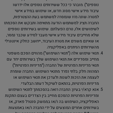
נוספים"). מובהר כי ככל ששירותים נוספים אלו ידרשו
עיבוד מידע אישי מסוג חדש, או שימוש במידע אישי
למטרה שונה מזו שנמסרה למשתמש בעת ההצטרפות,
החברה תציג למשתמש הודעה מתאימה ותבקש את הסכמתו
לשימושים אלו, טרם הפעלתם. שימוש בשירותים נוספים
שלא מחייבים עיבוד מידע אישי מעבר למידע שכבר נמסר,
או שאינם משנים את מטרת העיבוד, ייחשב כחלק אינטגרלי
מהשירותים הניתנים באפליקציה.
תנאי שימוש אלה ("תנאי השימוש") מהווים הסכם משפטי
מחייב ומסדירים את תנאי השימוש שלך בשירותים יחד עם
תנאי מדיניות הפרטיות של החברה ("מדיניות הפרטיות")
המהווה חלק בלתי נפרד מתנאי השימוש. החברה שומרת
לעצמה את הזכות לשנות ולעדכן את תנאי השימוש או
מדיניות הפרטיות, בהתאם לשיקול דעתה הבלעדי.
אנא קרא/י בעיון: החברה רואה בהסכמתך לתנאי השימוש
ומדיניות הפרטיות כהסכם מחייב בין הצדדים בעצם התקנת
האפליקציה, השימוש בה ו/או בממשק סנטרל פארק, או
בשירותים אחרים המוצעים על ידי החברה ו/או באמצעות