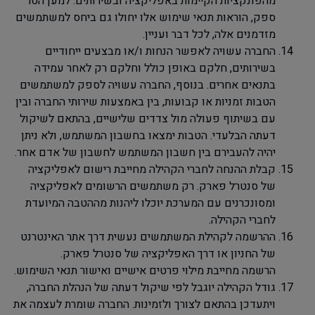
מהפונקציות הקיימות באפליקציה ובשירותים. למען הסר
ספק, הוראות תנאי שימוש אלו יחולו גם ביחס למשתמשים
מזדמנים אלה, לכל דבר ועניין.
החברה עשויה לאפשר הנחות ו/או מבצעים ייחודיים
בשירותים, חלקם באופן כולל וחלקם רק לאחר עמידה
בתנאים אחרים. בנוסף, החברה עשויה לספק למשתמשים
הטבות זמניות או קבועות, בין באמצעות שירותי החברה ובין
עם בשיתוף פעולה מול צדדים שלישיים, בהתאם לשיקול
דעתה הבלעדי. הטבות ימצאו בחשבון המשתמש, ולא ניתן
יהיה להעבירם בין חשבון המשתמש לחשבון של אדם אחר.
קבלת ההנחה לחברי הקהילה מחייבת רישום לאפליקציה
של סנטרל פארק. רק משתמשים הרשומים לאפליקציה
ומסונכרנים עם המערכת יוכלו ליהנות מההטבה המיועדת
לחברי הקהילה.
ההרשמה לקהילת המשתמשים נעשית דרך אתר האינטרנט
של החניון או דרך האפליקציה של סנטרל פארק.
הרשמה מחייבת מילוי פרטים אישיים ואישור תנאי השימוש.
גודל הקהילה יוגבל לפי שיקול דעתה של הנהלת החברה,
ויתעדכן בהתאם לצורך ולזמינות. החברה שומרת לעצמה את