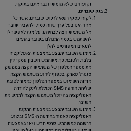
וקופונים שלא מומשו וכבר אינם בתוקף.
בנק שוברים
:
לקוח עסקי רשאי לרכוש שוברים, אשר כל
אחד הינו בעל ערך שווה כסף, ולהעביר שובר
אל משתמש קצה לבחירתו, על מנת לאפשר לו
להשתמש בכסף המגולם בשובר בהתאם
לתנאים המפורטים להלן.
מימוש השובר יתבצע באמצעות האפליקציה
בלבד, ולטובת כך, משתמש חשבון עסקי יזין
את מספר הטלפון של משתמש הקצה בממשק
סנטרל פארק, בכפוף לידוע משתמש הקצה
אודות השימוש במספר הטלפון כאמור לטובת
שליחת הודעת
SMS
הכוללת לינק להורדת
האפליקציה בה יוכל משתמש הקצה לממש את
השובר.
מימוש השובר יתבצע באמצעות התקנת
האפליקציה כאמור בהודעת ה-
SMS
וביצוע
הרשמה כמשתמש פרטי חדש ו/או באמצעות
שימוש באפליקציה כמשתמש בעל חשבון