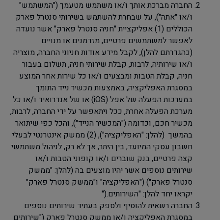
החברה מברכת אותך ו/או משתמש מטעמך ("המשתמש"
ו/או "אתה"), על שבחרת להשתמש בשירותי סנטרל פארק
הכוללים (1) אפליקציית "חניה סנטרל פארק" אשר נועדה
לאפשר למשתמשים פרטיים, מזדמנים או מנויים
(כהגדרתם להלן), לקבל מידע אודות חניוני החברה, מוצריה
ו/או שירותיה, לרבות, קבלת שירותי חניה, תשלום בעבור
חניה, קבלת הטבות ומבצעים ו/או כל שירות אחר המוצע
במסגרת האפליקציה, באמצעות מכשיר נייד התומך
במערכות הפעלה של אפל (
iOS
) או של אנדרואיד ו/או כל
מערכת הפעלה אחרת, ככל ויתאפשר על ידי החברה, לרבות,
מכשיר חכם, וכדומה ("המכשיר הנייד"), והכל כפי שיתואר
בהמשך (להלן: "האפליקציה"), (2) ממשק אינטרנטי לבעלי
חשבון עסקי המיועד, בין היתר, אך לא רק, לניהול משתמשי
קצה פרטיים, בנק שוברים ו/או קופוני הטבות ו/או
שירותים נוספים אשר יהיו מוצעים בה (להלן: "ממשק
סנטרל פארק
") ("
האפליקציה" ו"ממשק סנטרל פארק"
יקראו יחד להלן:
"
השירותים
").
החברה רשאית להוסיף ולספק בעתיד שירותים נוספים
במסגרת האפליקציה ו/או ממשק סנטרל פארק ("שירותים