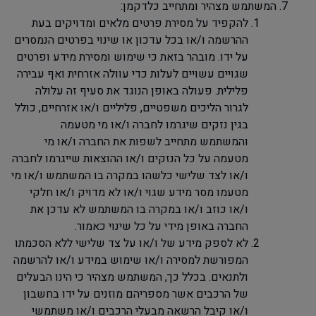
המשתמש מצהיר ומתחייב כלדקמן:
להקפיד על מסירת פרטים מלאים ומדויקים בעת
ההרשמה ו/או בכל עדכון או שינוי בפרטים הנמסרים
על ידו. מובהר בזאת כי שימוש ומסירת מידע ופרטים
שגויים עשויים לעלות כדי עוולה אזרחית ואף עבירה
פלילית. פעולה באופן הנוגד את סעיף זה עלולה
לגרור הליכים משפטיים, פליליים ו/או אזרחיים, כולל
בגין נזקים שיגרמו לחברה ו/או מי מטעמה
והמשתמש מתחייב לשפות את החברה ו/או מי
מטעמה על כל הנזקים ו/או ההוצאות שייגרמו לחברה
ו/או לצד שלישי כלשהו במקרה בו המשתמש ו/או מי
מטעמו מסר מידע שגוי ו/או לא מדויק ו/או חלקי
ו/או כוזב ו/או במקרה בו המשתמש לא עדכן את
החברה באופן מידי על כל שינוי כאמור.
לא לספק מידע של ו/או על צד שלישי ללא הסכמתו
המפורשת למסירה ו/או שימוש במידע ו/או להרשמה
ולתנאים. בכלל כך, המשתמש מצהיר כי הינו הבעלים
של הרכבים אשר מספריהם מוזנים על ידו בחשבון
ו/או קיבל הרשאה מבעלי הרכבים ו/או משתמשי