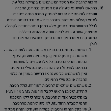
הזכות להגביל את מספר המשתמשים בקהילה בכל עת.
בהתאם לשיתופי פעולה עם חניונים נבחרים, החברה
שומרת לעצמה את הזכות להעניק הטבת הנחה ייחודית
למנויי קהילות מסוימות. מובהר כי לא מדובר בהנחה גורפת
לכלל המשתמשים בחניון, אלא במתן הנחה ייחודית לקהילה
מסוימת, אשר עשויה להיות שונה מההנחה הכללית
המוענקת באותו חניון באותו הזמן ובתנאים המפורטים
להלן:
רשימת החניונים הנבחרים משתנה מעת לעת, וההטבה
משתנה בין חניון לחניון, הן מבחינת שעות, היקף
ההנחה ותנאי ההטבה. כל אלו עשויים להשתנות
בהתאם לשיקול דעת החברה או מפעילי החניונים,
ואין למשתמש כל טענה או דרישה בעניין זה כלפי
החברה או מפעילי החניונים.
משתמשים שזכאים להטבות ייעודיות, כולל הטבת
קהילה, יסכימו מראש לקבל הודעות
SMS
או
PUSH
באפליקציה אודות ההטבה. מובהר כי ללא הסכמת
המנוי לקבלת ההודעות, לא ניתן ליהנות מההטבה.
אין כפל הנחות והטבות. במידה ותעודכן הנחה ממקור