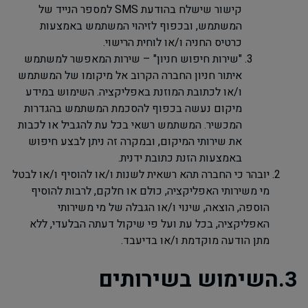
קישור שישלח בהודעת
SMS
למספר הנייד של
המשתמש, ובכפוף לזיהוי המשתמש באמצעות
כרטיס החניה ו/או לוחית הרישוי.
"
שירות חיפוש חניון" – שירות המאפשר למשתמש
איתור חניון החברה הקרוב אל מיקומו של המשתמש
ו/או לכתובת המוזנת באפליקציה. השימוש במידע
מיקום נעשה בכפוף להסכמת המשתמש בהגדרות
המכשיר. המשתמש רשאי בכל עת להגביל או לכבות
את שירותי המיקום, ובמקרה זה ניתן לבצע חיפוש
באמצעות הזנת כתובת ידנית.
יובהר כי החברה תהא רשאית לשנות ו/או להוסיף ו/או לבטל
מי משירותי האפליקציה, כולם או חלקם, לרבות להוסיף
הוספה, הוצאה, שינוי ו/או הגבלה של מי משירותי
האפליקציה, בכל עת ועל פי שיקול דעתה הבלעדי, ללא
מתן הודעה מוקדמת ו/או בדיעבד.
3.השימוש בשירותים