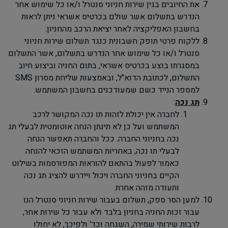
את החיובים בגין שירות חניוני סנטרל ו/או כל שימוש אחר
הנדרש בתשלום אשר שולם בכרטיס אשראי ניתן לראות
בחשבון האפליקציה לאחר יציאת הרכב מהחניון.
ללקוח פרטי תופק חשבונית כנגד תשלום שירות חניוני
סנטרל ו/או כל שימוש אחר הנדרש בתשלום, אשר התשלום
במסגרתו בוצע בכרטיס אשראי, בתום החניה וביצוע חיוב
התשלום, לכתובת הדוא"ל, ובאמצעות שליחת מסרון
SMS
למספר הנייד כשם שמעודכנים בחשבון המשתמש.
תג נכה
:
לחברה אין יכולת לזהות תו נכה המקושר לרכב
המשתמש ועל כן לא תינתן הנחה אוטומטית לבעלי תג
נכה בחניוני החברה. ככל והחברה תאפשר הנחה
לבעלי תו נכה, באחריות המשתמש הזכאי להנחה
כאמור לפעול בהתאם להוראות המפורסמות בשילוט
הקיים בחניוני החברה ויכול ויידרש להציג תג נכה
ותעודה מזהה אחרת.
למען הסר ספק, תשלום בעבור שירות חניוני סנטרל הנו
עבור זכות החניה בחניון בלבד ולא עבור כל שירות אחר,
לרבות שירותי שמירה, השגחה וכד' ולפיכך, לא יחולו