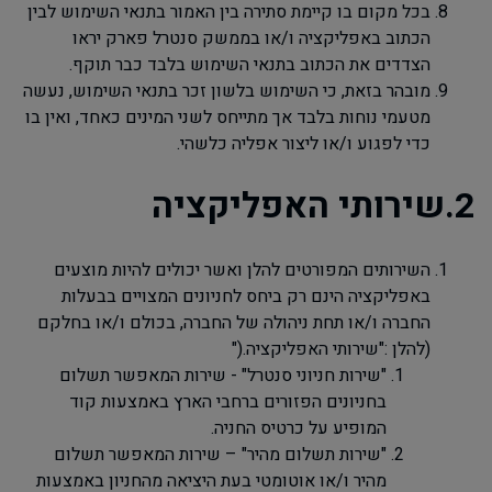
בכל מקום בו קיימת סתירה בין האמור בתנאי השימוש לבין
הכתוב באפליקציה ו/או בממשק סנטרל פארק יראו
הצדדים את הכתוב בתנאי השימוש בלבד כבר תוקף.
מובהר בזאת, כי השימוש בלשון זכר בתנאי השימוש, נעשה
מטעמי נוחות בלבד אך מתייחס לשני המינים כאחד, ואין בו
כדי לפגוע ו/או ליצור אפליה כלשהי.
2.שירותי האפליקציה
השירותים המפורטים להלן ואשר יכולים להיות מוצעים
באפליקציה הינם רק ביחס לחניונים המצויים בבעלות
החברה ו/או תחת ניהולה של החברה, בכולם ו/או בחלקם
(להלן :
"
שירותי האפליקציה
").
"
שירות חניוני סנטרל" - שירות המאפשר תשלום
בחניונים הפזורים ברחבי הארץ באמצעות קוד
המופיע על כרטיס החניה.
"
שירות תשלום מהיר" – שירות המאפשר תשלום
מהיר ו/או אוטומטי בעת היציאה מהחניון באמצעות