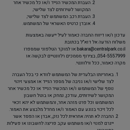
העברת המכשיר הנייד ו/או כל מכשיר אחר
המקושר לשירותים לצד שלישי;
העברת רכב המשתמש לצד שלישי;
אובדן כרטיס האשראי של המשתמש.
עדכון ו/או דיווח החברה כאמור לעיל ייעשה באמצעות
משלוח הודעה אל דוא"ל בכתובת
bakara@centralpark.co.il
או למוקד הטלפוני שמספרו
054-5557999, בצירוף מסמכים רלוונטיים לבקשה או
מקרה כאמור, ככל ורלוונטי.
באחריותו הבלעדית של המשתמש לוודא כי בכל העברה
לצד שלישי ו/או גניבה של מספר הנייד או אמצעי זיהוי
נוסף של המשתמש ו/או המכשיר הנייד או כל מכשיר אחר
המקושר לשירותים, עודכן, נמחק או בוטל חשבון
המשתמש וכל פרט מזהה אחר, והמשתמש לא יהא זכאי
לכל זיכוי בנוגע עם האמור ו/או מחדל מלבצע את האמור.
החברה לא תהיה אחראית לכל נזק, אבדן או הפסד אשר
ייגרם למנוי ו/או משתמש עקב פריצה לחשבונו או פעילות