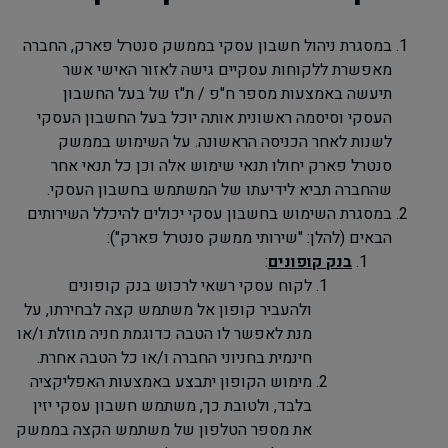
במסגרת ניהול חשבון עסקי בממשק סנטרל פארק, החברה
מאפשרת ללקוחות עסקיים גישה לאזור האישי אשר
תיעשה באמצעות מספר ח"פ / ת"ז של בעל החשבון
העסקי וסיסמה ראשונית אותה יוכל בעל החשבון העסקי
לשנות לאחר הכניסה הראשונה. על השימוש בממשק
סנטרל פארק יחולו תנאי שימוש אלה וכן כל תנאי אחר
שהחברה תביא לידיעתו של המשתמש בחשבון העסקי
.
במסגרת השימוש בחשבון עסקי יכולים להיכלל השירותים
הבאים (להלן: "שירותי ממשק סנטרל פארק"):
בנק קופונים
:
לקוח עסקי רשאי לרכוש בנק קופונים
ולהעביר קופון אל משתמש קצה לבחירתו, על
מנת לאפשר לו הטבה כדוגמת חניה מוזלת ו/או
חינמית בחניוני החברה ו/או כל הטבה אחרת.
מימוש הקופון יתבצע באמצעות האפליקציה
בלבד, ולטובת כך, משתמש חשבון עסקי יזין
את מספר הטלפון של משתמש הקצה בממשק