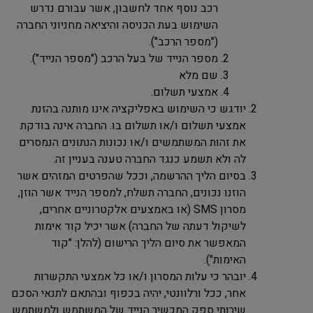
רכב נוסף אחד לחשבון, אשר עבורם נדרש
השימוש בעת הכניסה והיציאה מחניוני החברה
("מספר הרכב").
מספר הנייד של בעל הרכב ("מספר הנייד").
שם מלא
אמצעי תשלום.
יודגש כי השימוש באפליקציה אינו מותנה בהזנת
אמצעי תשלום ו/או תשלום בו. החברה אינה בודקת
את זהות המשתמשים ו/או נכונות הנתונים הנמסרים
לה ולא תשמע כנגד החברה טענה בעניין זה.
בסיום הליך ההרשמה, וככל שהפרטים המזהים אשר
הוזנו נכונים, החברה תשלח, למספר הנייד אשר הוזן,
מסרון
SMS
(או באמצעים אלקטרוניים אחרים,
לשיקול דעתה של החברה) אשר יכיל קוד אימות
המאפשר את סיום הליך הרישום (להלן: "קוד
האימות").
יובהר כי עלות המסרון ו/או כל אמצעי התקשרות
אחר, ככל ורלוונטי, יהיה בכפוף ובהתאם לתנאי הסכם
שירותי ספק המכשיר הנייד של המשתמש ולמשתמש