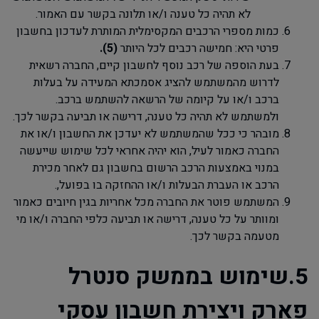
לא תהיה כל טענה ו/או תלונה בקשר עם האמור.
כמות מספרי הרכבים המקסימלית המותרת לעדכון בחשבון
פרטי היא: חמישה רכבים לכל היותר
(5)
.
בעת הוספה של רכב נוסף לחשבון קיים, החברה רשאית
לדרוש מהמשתמש להציג אסמכתא המעידה על בעלות
ברכב ו/או על קיומה של הרשאה להשתמש ברכב.
ולמשתמש לא תהיה כל טענה, דרישה או תביעה בקשר לכך.
מובהר כי ככל שהמשתמש לא יעדכן את החשבון ו/או את
החברה כאמור לעיל, הוא יהיה אחראי לכל שימוש שייעשה
במנוי באמצעות הרכב הרשום בחשבון גם לאחר מכירת
הרכב או העברת הבעלות ו/או ההחזקה בו בפועל,.
המשתמש פוטר את החברה מכל אחריות בגין חיובים כאמור
ומוותר על כל טענה, דרישה או תביעה כלפי החברה ו/או מי
מטעמה בקשר לכך.
5.שימוש בממשק סנטרל
פארק ויצירת חשבון עסקי