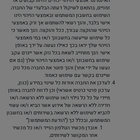
האינטרנט. אמצעי הזיהוי יכולים להיות קבועים או
זמניים, בהתאם לשיקול דעתה הבלעדי של החברה.
השימוש בחשבון המשתמש ובאמצעי הזיהוי הינו
אישי בלבד, והנך רשאי להשתמש אך ורק באמצעי
הזיהוי שהוקצה עבורך, ככל והוקצה. הנך מאשר כי
כל שימוש שייעשה בחשבונך ו/או במי מאמצעי
הזיהוי שלך יראו בכך כאילו נעשה על ידך באופן
אישי. הנך מתחייב לשאת בכל נזק אשר ייגרם עקב
שימוש בחשבונך ו/או באמצעי הזיהוי שלך (גם אם
נעשו על ידי אחר) והנך פוטר את החברה מכל נזק
שייגרם בקשר עם שימוש כאמור
.
לעדכן את החברה אודות כל שינוי במידע (כגון,
עדכון פרטי כרטיס אשראי) וכן לדווח לחברה באופן
מיידי על כל כל גילוי ו/או שימוש ללא הרשאה ו/או
חדירה ללא הרשאה של אירוע אשר הביא ו/או עשוי
להביא לשימוש ללא הרשאה בשירותים ו/או בחשבון
המשתמש, ובכלל כך ("הודעת המשתמש
"):
אובדן מכשיר הטלפון הנייד ו/או כל מכשיר
אחר המקושר לשירותים;