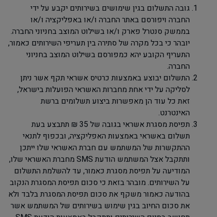
גובה התשלום בגין שימושים בשירותים יקבע על ידי
החברה ויפורסם באתר החברה ו/או באפליקציה ו/או
בממשק סנטרל פארק ו/או בשילוט המוצב בחניוני החברה.
יובהר כי בכל מקרה של סתירה בין תעריפי השירותים כאמור,
התעריף הקובע יהא כמפורסם בשילוט המוצב בחניוני
החברה.
התשלום יבוצע באמצעות כרטיס אשראי תקף אשר ניתן
לסליקה על ידי אחת מחברות האשראי הפועלות בישראל,
זאת כל עוד הן מאפשרות ביצוע תשלומים ברשת
האינטרנט.
תפיסת מסגרת אשראי בגובה של 35 ₪ תתבצע בעת
תשלום באשראי באמצעות האפליקציה, ובכפוף לתנאי
ההתקשרות של המשתמש עם חברת האשראי שלו ייתכן
ותתקבל אצל המשתמש הודעת
SMS
מחברת האשראי שלו,
המודיעה על תפיסת מסגרת כאמור, עד להשלמת התשלום
על השירותים. מובהר בזאת כי סכום תפיסת המסגרת הנקוב
בהודעה כאמור משקף את סכום תפיסת המסגרת בלבד ולא
את סכום החיוב בגין שימוש בשירותים של המשתמש אשר