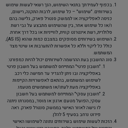
בכפוף לעמידתך בתנאי השימוש, הנך רשאי לעשות שימוש
בשירותים. "שימוש" – כל שימוש, לרבות התקנה, רישום,
כניסה לאפליקציה או לממשק סנטרל פארק, גלישה בהם
ו/או כל שימוש אחר, בין שהשימוש מתבצע על גבי רשת
סלולרית, רשת אינטרנט קווית, לווייניות או בכל דרך אחרת.
השימוש בשירותים מסופקים במצבם כמות שהוא (
AS IS
),
כולל כל ליקוי וללא כל אפשרות להתערבות או שינוי מצד
המשתמש.
סוג החשבון בעת ההרשמה לשירותים יכול להיות כמפורט:
"
חשבון פרטי" המתייחס למשתמש בעל חשבון פרטי
באפליקציה ובו ניתן להגדיר עד חמישה כלי רכב
לשימוש המשתמש, בהתאם לאפשרויות הקיימות
באפליקציה מעת לעתו/או משתמשים מטעמו.
"
חשבון עסקי" המתייחס למשתמש בעל חשבון
עסקי, הפועל מטעם ארגון או מוסד, במסגרתו ניתנה
לו גישה לאזור האישי בממשק סנטרל פארק. ראה
פירוט נרחב בסעיף 5 להלן.
הזכות לעשות שימוש בשירותים נתונה לשימושו האישי